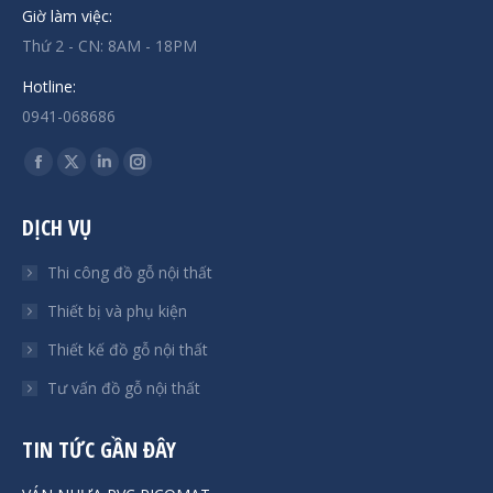
Giờ làm việc:
Thứ 2 - CN: 8AM - 18PM
Hotline:
0941-068686
Find us on:
Facebook
X
Linkedin
Instagram
page
page
page
page
DỊCH VỤ
opens
opens
opens
opens
in
in
in
in
Thi công đồ gỗ nội thất
new
new
new
new
Thiết bị và phụ kiện
window
window
window
window
Thiết kế đồ gỗ nội thất
Tư vấn đồ gỗ nội thất
TIN TỨC GẦN ĐÂY