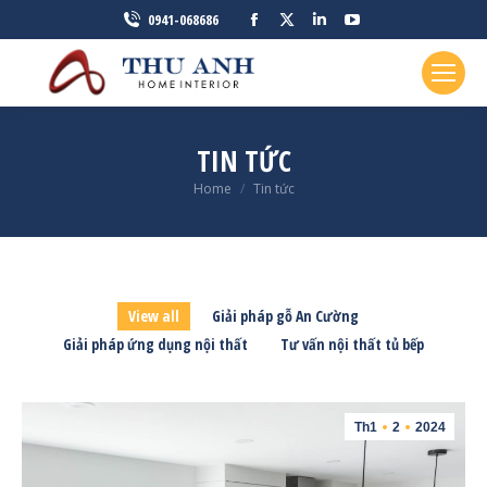
Facebook
X
Linkedin
YouTube
0941-068686
page
page
page
page
opens
opens
opens
opens
in
in
in
in
new
new
new
new
TIN TỨC
window
window
window
window
You are here:
Home
Tin tức
View all
Giải pháp gỗ An Cường
Giải pháp ứng dụng nội thất
Tư vấn nội thất tủ bếp
Th1
2
2024