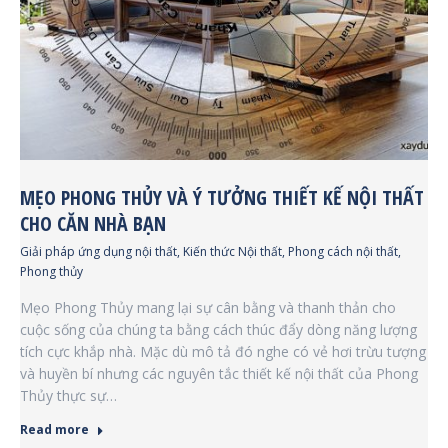
MẸO PHONG THỦY VÀ Ý TƯỞNG THIẾT KẾ NỘI THẤT
CHO CĂN NHÀ BẠN
Giải pháp ứng dụng nội thất
,
Kiến thức Nội thất
,
Phong cách nội thất
,
Phong thủy
Mẹo Phong Thủy mang lại sự cân bằng và thanh thản cho
cuộc sống của chúng ta bằng cách thúc đẩy dòng năng lượng
tích cực khắp nhà. Mặc dù mô tả đó nghe có vẻ hơi trừu tượng
và huyền bí nhưng các nguyên tắc thiết kế nội thất của Phong
Thủy thực sự…
Read more