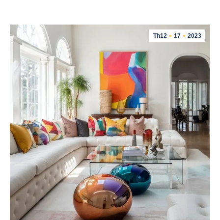
Th12
17
2023