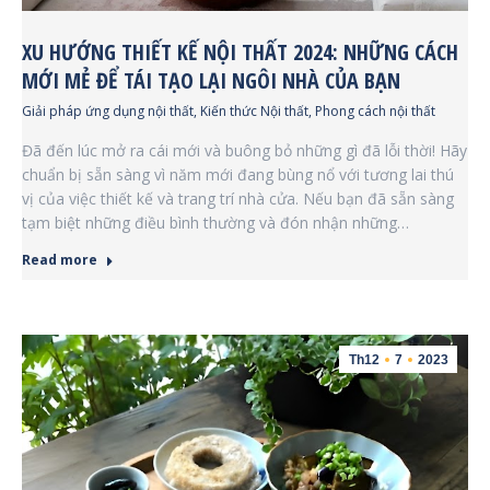
XU HƯỚNG THIẾT KẾ NỘI THẤT 2024: NHỮNG CÁCH
MỚI MẺ ĐỂ TÁI TẠO LẠI NGÔI NHÀ CỦA BẠN
Giải pháp ứng dụng nội thất
,
Kiến thức Nội thất
,
Phong cách nội thất
Đã đến lúc mở ra cái mới và buông bỏ những gì đã lỗi thời! Hãy
chuẩn bị sẵn sàng vì năm mới đang bùng nổ với tương lai thú
vị của việc thiết kế và trang trí nhà cửa. Nếu bạn đã sẵn sàng
tạm biệt những điều bình thường và đón nhận những…
Read more
Th12
7
2023