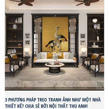
3 PHƯƠNG PHÁP TREO TRANH ẢNH NHƯ MỘT NHÀ
THIẾT KẾ? CHIA SẺ BỞI NỘI THẤT THU ANH!