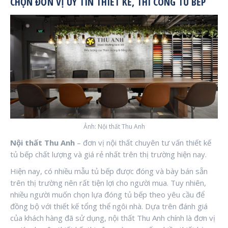
CHỌN ĐƠN VỊ UY TÍN THIẾT KẾ, THI CÔNG TỦ BẾP
Ảnh: Nội thất Thu Anh
Nội thất Thu Anh
– đơn vị nội thất chuyên tư vấn thiết kế
tủ bếp chất lượng và giá rẻ nhất trên thị trường hiện nay.
Hiện nay, có nhiều mẫu tủ bếp được đóng và bày bán sẵn
trên thị trường nên rất tiện lợi cho người mua. Tuy nhiên,
nhiều người muốn chọn lựa đóng tủ bếp theo yêu cầu để
đồng bộ với thiết kế tổng thể ngôi nhà. Dựa trên đánh giá
của khách hàng đã sử dụng, nội thất Thu Anh chính là đơn vị