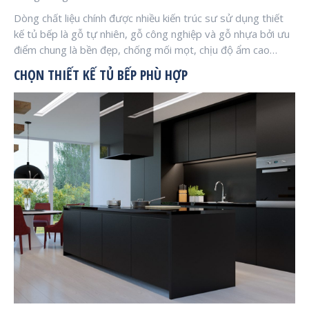
Dòng chất liệu chính được nhiều kiến trúc sư sử dụng thiết
kế tủ bếp là gỗ tự nhiên, gỗ công nghiệp và gỗ nhựa bởi ưu
điểm chung là bền đẹp, chống mối mọt, chịu độ ẩm cao…
CHỌN THIẾT KẾ TỦ BẾP PHÙ HỢP