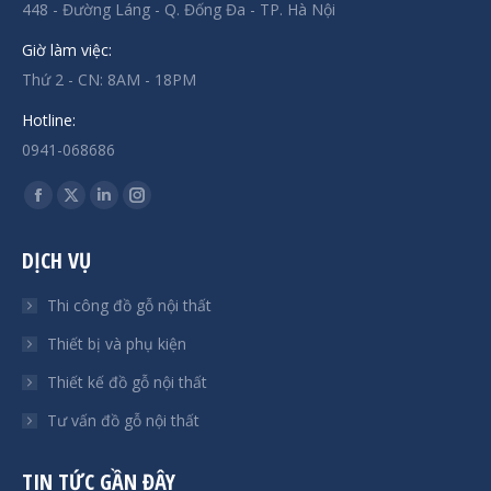
448 - Đường Láng - Q. Đống Đa - TP. Hà Nội
Giờ làm việc:
Thứ 2 - CN: 8AM - 18PM
Hotline:
0941-068686
Find us on:
Facebook
X
Linkedin
Instagram
page
page
page
page
DỊCH VỤ
opens
opens
opens
opens
in
in
in
in
Thi công đồ gỗ nội thất
new
new
new
new
Thiết bị và phụ kiện
window
window
window
window
Thiết kế đồ gỗ nội thất
Tư vấn đồ gỗ nội thất
TIN TỨC GẦN ĐÂY