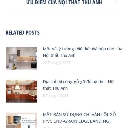
ƯU ĐIỂM CỦA NỘI THẤT THU ANH
Next
post:
RELATED POSTS
Một vài ý tưởng thiết kế nhà bếp nhỏ của
Nội thất Thu Anh
27 Tháng 6, 2023
Địa chỉ thi công gỗ gõ đỏ uy tín – Nội
thất Thu Anh
8 Tháng 4, 2023
MẶT BÀN SỬ DỤNG CHỈ VÂN LÕI GỖ
(PVC END-GRAIN EDGEBANDING)