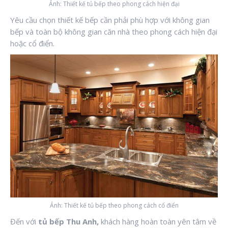
Ảnh: Thiết kế tủ bếp theo phong cách hiện đại
Yêu cầu chọn thiết kế bếp cần phải phù hợp với không gian
bếp và toàn bộ không gian căn nhà theo phong cách hiện đại
hoặc cổ điển.
Ảnh: Thiết kế tủ bếp theo phong cách cổ điển
Đến với
tủ bếp Thu Anh,
khách hàng hoàn toàn yên tâm về