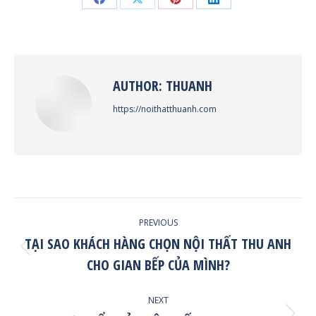
Share
Share
Share
Share
on
on
on
on
Facebook
X
Pinterest
LinkedIn
AUTHOR:
THUANH
https://noithatthuanh.com
POST
PREVIOUS
NAVIGATION
TẠI SAO KHÁCH HÀNG CHỌN NỘI THẤT THU ANH
Previous
CHO GIAN BẾP CỦA MÌNH?
post:
NEXT