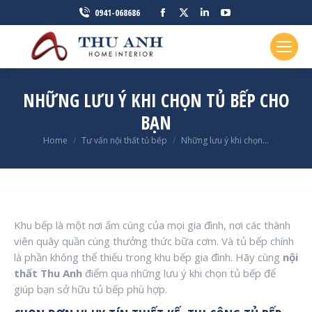
Facebook
X
Linkedin
YouTube
0941-068686
page
page
page
page
opens
opens
opens
opens
in
in
in
in
new
new
new
new
NHỮNG LƯU Ý KHI CHỌN TỦ BẾP CHO
window
window
window
window
BẠN
You are here:
Home
Tư vấn nội thất tủ bếp
Những lưu ý khi chọn…
Khu bếp là một nơi ấm cúng của mọi gia đình, nơi các thành
viên quây quần cùng thưởng thức bữa cơm. Và tủ bếp chính
là phần không thể thiếu trong khu bếp gia đình. Hãy cùng
nội
thất Thu Anh
điểm qua những lưu ý khi chọn tủ bếp để
giúp bạn sở hữu tủ bếp phù hợp.