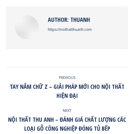
Facebook
X
Pinterest
LinkedIn
AUTHOR:
THUANH
https://noithatthuanh.com
POST
PREVIOUS
NAVIGATION
TAY NẮM CHỮ Z – GIẢI PHÁP MỚI CHO NỘI THẤT
Previous
HIỆN ĐẠI
post:
NEXT
NỘI THẤT THU ANH – ĐÁNH GIÁ CHẤT LƯỢNG CÁC
Next
LOẠI GỖ CÔNG NGHIỆP ĐÓNG TỦ BẾP
post: