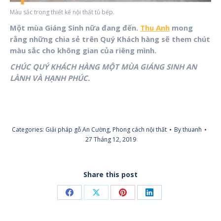
Màu sắc trong thiết kế nội thất tủ bếp.
Một mùa Giáng Sinh nữa đang đến.
Thu Anh
mong
rằng những chia sẻ trên Quý Khách hàng sẽ them chút
màu sắc cho không gian của riêng mình.
CHÚC QUÝ KHÁCH HÀNG MỘT MÙA GIÁNG SINH AN
LÀNH VÀ HẠNH PHÚC.
Categories:
Giải pháp gỗ An Cường
,
Phong cách nội thất
By
thuanh
27 Tháng 12, 2019
Share this post
Share
Share
Share
Share
on
on
on
on