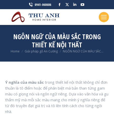
Facebook
X
Linkedin
YouTube
0941-068686
page
page
page
page
opens
opens
opens
opens
in
in
in
in
new
new
new
new
NGÔN NGỮ CỦA MÀU SẮC TRONG
window
window
window
window
THIẾT KẾ NỘI THẤT
You are here:
Home
Giải pháp gỗ An Cường
NGÔN NGỮ CỦA MÀU SẮC…
Ý nghĩa của màu sắc
trong thiết kế nội thất không chỉ đơn
thuần là tô điểm hoặc để phân biệt mà bản than từng gam
màu có giọng nói và ngôn ngữ riêng. Dựa vào văn hóa và gu
thẩm mỹ mà mỗi sắc màu mang cho mình ý nghĩa riêng để
từ đó truyền đạt giá trị và tô lên tính cách cho từng ngôi
nhà.