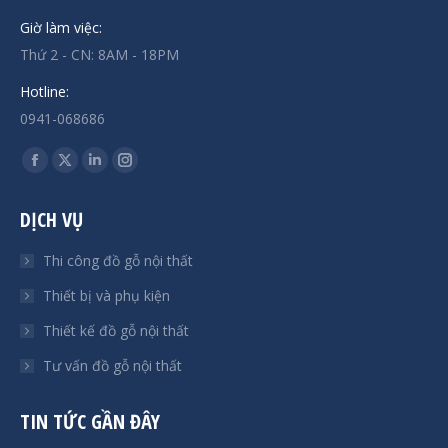
Giờ làm việc:
Thứ 2 - CN: 8AM - 18PM
Hotline:
0941-068686
Find us on:
Facebook
X
Linkedin
Instagram
page
page
page
page
DỊCH VỤ
opens
opens
opens
opens
in
in
in
in
Thi công đồ gỗ nội thất
new
new
new
new
Thiết bị và phụ kiện
window
window
window
window
Thiết kế đồ gỗ nội thất
Tư vấn đồ gỗ nội thất
TIN TỨC GẦN ĐÂY