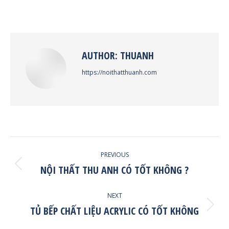
on
on
on
on
Facebook
X
Pinterest
LinkedIn
AUTHOR:
THUANH
https://noithatthuanh.com
POST
PREVIOUS
NAVIGATION
NỘI THẤT THU ANH CÓ TỐT KHÔNG ?
Previous
post:
NEXT
TỦ BẾP CHẤT LIỆU ACRYLIC CÓ TỐT KHÔNG
Next
post: