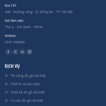
Địa Chỉ:
448 - Đường Láng - Q. Đống Đa - TP. Hà Nội
Giờ làm việc:
Thứ 2 - CN: 8AM - 18PM
Hotline:
0941-068686
Find us on:
Facebook
X
Linkedin
Instagram
page
page
page
page
DỊCH VỤ
opens
opens
opens
opens
in
in
in
in
Thi công đồ gỗ nội thất
new
new
new
new
Thiết bị và phụ kiện
window
window
window
window
Thiết kế đồ gỗ nội thất
Tư vấn đồ gỗ nội thất