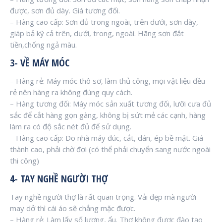
được, sơn đủ dày. Giá tương đối.
– Hàng cao cấp: Sơn đủ trong ngoài, trên dưới, sơn dày,
giáp bả kỹ cả trên, dưới, trong, ngoài. Hãng sơn đắt
tiền,chống ngả màu.
3- VỀ MÁY MÓC
– Hàng rẻ: Máy móc thô sơ, làm thủ công, mọi vật liệu đều
rẻ nên hàng ra không đúng quy cách.
– Hàng tương đối: Máy móc sản xuất tương đối, lưỡi cưa đủ
sắc để cắt hàng gọn gàng, không bị sứt mẻ các cạnh, hàng
làm ra có độ sắc nét đủ để sử dụng.
– Hàng cao cấp: Do nhà máy đúc, cắt, dán, ép bề mặt. Giá
thành cao, phải chờ đợi (có thể phải chuyển sang nước ngoài
thi công)
4- TAY NGHỀ NGƯỜI THỢ
Tay nghề người thợ là rất quan trọng. Vải đẹp mà người
may dở thì cái áo sẽ chẳng mặc được.
– Hàng rẻ: Làm lấy số lượng, ẩu. Thợ không được đào tạo