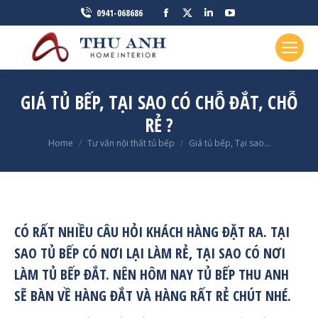
Facebook
X
Linkedin
YouTube
0941-068686
page
page
page
page
opens
opens
opens
opens
in
in
in
in
new
new
new
new
GIÁ TỦ BẾP, TẠI SAO CÓ CHỖ ĐẮT, CHỖ
window
window
window
window
RẺ ?
You are here:
Home
Tư vấn nội thất tủ bếp
Giá tủ bếp, Tại sao…
CÓ RẤT NHIỀU CÂU HỎI KHÁCH HÀNG ĐẶT RA. TẠI
SAO TỦ BẾP CÓ NƠI LẠI LÀM RẺ, TẠI SAO CÓ NƠI
LÀM TỦ BẾP ĐẮT. NÊN HÔM NAY
TỦ BẾP THU ANH
SẼ BÀN VỀ HÀNG ĐẮT VÀ HÀNG RẤT RẺ CHÚT NHÉ.