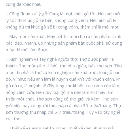
cũng đã khác nhau.
– Công đoạn xử lý gỗ: Cùng là một khúc gỗ tốt. Nếu anh xử
lý tốt thì khúc gỗ sẽ bền, không cong vênh. Nếu anh xử lý
không đủ thì khúc gỗ sẽ bị cong vênh, thậm chí là mối mọt.
– Máy móc sản xuất: Máy tốt thì mới cho ra sản phẩm chính
xác, đẹp, nhanh. Có những sản phẩm bắt buộc phải sử dụng
máy thì mới làm được.
– Kinh nghiệm và tay nghề người thợ: Thợ được phân ra
thành: Thợ mộc (thợ chính), thợ phụ (giáp, bả), thợ sơn. Thợ
mộc thì phải là thợ có kinh nghiệm sản xuất một loại gỗ nào
đó. Ví như: Nếu anh làm lá huỳnh quá khít với khuôn cánh, khi
gỗ nở ra, lá huỳnh sẽ đẩy tung các khuôn của cánh cửa làm
hỏng cánh cửa. Nên tùy loại gỗ mà nên làm khít hay làm
thiếu một chút. Thợ sơn cũng có thợ giỏi và kém. Thợ sơn
giỏi hiện nay có người thu nhập cá nhân 30 triệu/tháng. Thợ
sơn thường thu nhập chỉ 5-7 triệu/tháng. Tùy vào tay nghề
của thợ.
– Thiết kế và giám sát thi công: Thiết kế đẹp nhưng phải