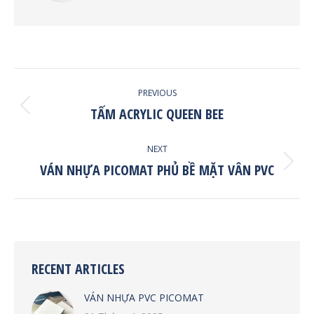
POST
PREVIOUS
NAVIGATION
TẤM ACRYLIC QUEEN BEE
Previous
post:
NEXT
VÁN NHỰA PICOMAT PHỦ BỀ MẶT VÂN PVC
Next
post:
RECENT ARTICLES
VÁN NHỰA PVC PICOMAT