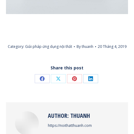
Category:
Giải pháp ứng dụng nội thất
By
thuanh
20 Tháng 4, 2019
Share this post
Share
Share
Share
Share
on
on
on
on
Facebook
X
Pinterest
LinkedIn
AUTHOR:
THUANH
https://noithatthuanh.com