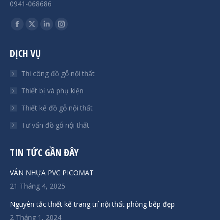
0941-068686
Find us on:
Facebook
X
Linkedin
Instagram
page
page
page
page
DỊCH VỤ
opens
opens
opens
opens
in
in
in
in
Thi công đồ gỗ nội thất
new
new
new
new
Thiết bị và phụ kiện
window
window
window
window
Thiết kế đồ gỗ nội thất
Tư vấn đồ gỗ nội thất
TIN TỨC GẦN ĐÂY
VÁN NHỰA PVC PICOMAT
21 Tháng 4, 2025
Nguyên tắc thiết kế trang trí nội thất phòng bếp đẹp
2 Tháng 1, 2024