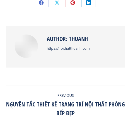
Share
Share
Share
Share
on
on
on
on
Facebook
X
Pinterest
LinkedIn
AUTHOR:
THUANH
https://noithatthuanh.com
POST
PREVIOUS
NAVIGATION
NGUYÊN TẮC THIẾT KẾ TRANG TRÍ NỘI THẤT PHÒNG
Previous
BẾP ĐẸP
post: