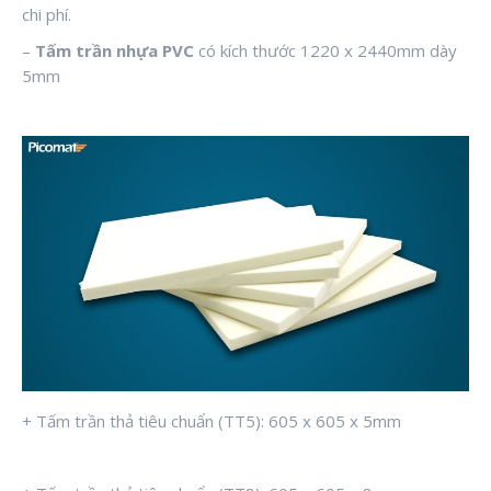
chi phí.
–
Tấm trần nhựa PVC
có kích thước 1220 x 2440mm dày
5mm
+ Tấm trần thả tiêu chuẩn (TT5): 605 x 605 x 5mm