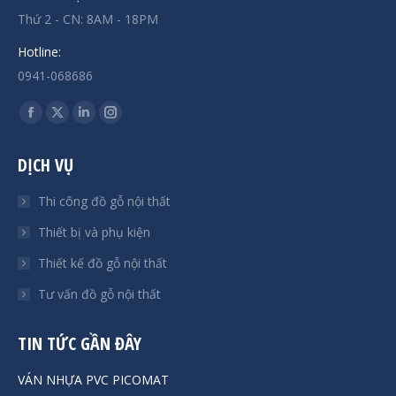
Thứ 2 - CN: 8AM - 18PM
Hotline:
0941-068686
Find us on:
Facebook
X
Linkedin
Instagram
page
page
page
page
DỊCH VỤ
opens
opens
opens
opens
in
in
in
in
Thi công đồ gỗ nội thất
new
new
new
new
Thiết bị và phụ kiện
window
window
window
window
Thiết kế đồ gỗ nội thất
Tư vấn đồ gỗ nội thất
TIN TỨC GẦN ĐÂY
VÁN NHỰA PVC PICOMAT