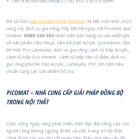
+ Tấm trần thả tiêu chuẩn (TT8): 605 x 605 x 8mm
Để sở hữu
báo giá tấm nhựa Picomat
chi tiết mới nhất 2021
cùng các dịch vụ gia công, hãy liên hệ ngay với Picomat qua
Hotline:
0988 330 555
nhân viên bán hàng tư vấn miễn phí
về sản phẩm tấm nhựa, tấm bề mặt Acrylic Queenbee, tấm
bề mặt Pro Laminate, dịch vụ gia công cánh tủ bếp Acrylic,
cánh tủ bếp Eco Veneer, cánh tủ bếp tân cổ điển; dịch vụ
gia công phủ bề mặt Acrylic, Laminate, PVC lên tấm tiêu
chuẩn cùng các sản phẩm bổ trợ.
PICOMAT – NHÀ CUNG CẤP GIẢI PHÁP ĐỒNG BỘ
TRONG NỘI THẤT
Cuộc sống ngày càng phát triển, hiện đại, đời sống của con
người cũng không ngừng đi lên và việc trang trí nội thất
cũng được các gia chủ rất quan tâm. Đáp ứng nhu cầu đó,