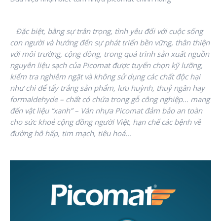
Đặc biệt, bằng sự trân trọng, tình yêu đối với cuộc sống
con người và hướng đến sự phát triển bền vững, thân thiện
với môi trường, cộng đồng, trong quá trình sản xuất nguồn
nguyên liệu sạch của Picomat được tuyển chọn kỹ lưỡng,
kiểm tra nghiêm ngặt và không sử dụng các chất độc hại
như chì để tẩy trắng sản phẩm, lưu huỳnh, thuỷ ngân hay
formaldehyde – chất có chứa trong gỗ công nghiệp… mang
đến vật liệu “xanh” – Ván nhựa Picomat đảm bảo an toàn
cho sức khoẻ cộng đồng người Việt, hạn chế các bệnh về
đường hô hấp, tim mạch, tiêu hoá…