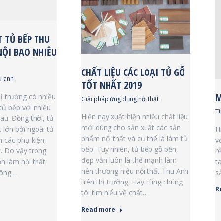
T TỦ BẾP THU
NỘI BAO NHIÊU
CHẤT LIỆU CÁC LOẠI TỦ GỖ
u anh
TỐT NHẤT 2019
M
hị trường có nhiều
Giải pháp ứng dụng nội thất
tủ bếp với nhiều
Ti
Hiện nay xuất hiện nhiều chất liệu
au. Đồng thời, tủ
mới dùng cho sản xuất các sản
H
 lớn bởi ngoài tủ
phẩm nội thất và cụ thể là làm tủ
v
 các phụ kiện,
bếp. Tuy nhiên, tủ bếp gỗ bền,
r
c. Do vậy trong
đẹp vẫn luôn là thế mạnh làm
t
ọn làm nội thất
nên thương hiệu nội thất Thu Anh
s
hông…
trên thị trường. Hãy cùng chúng
R
tôi tìm hiểu về chất…
Read more