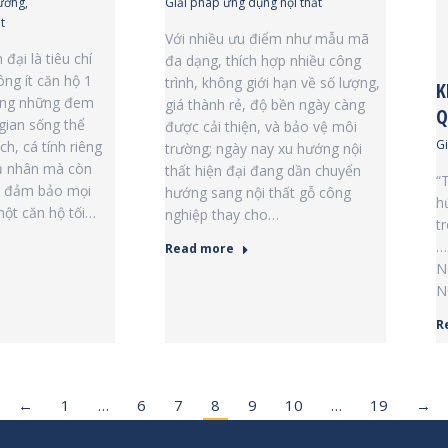
ường
,
Giải pháp ứng dụng nội thất
t
Với nhiều ưu điểm như mẫu mã
đại là tiêu chí
đa dạng, thích hợp nhiều công
ng ít căn hộ 1
trình, không giới hạn về số lượng,
K
ông những đem
giá thành rẻ, độ bền ngày càng
Q
gian sống thể
được cải thiện, và bảo vệ môi
G
ch, cá tính riêng
trường; ngày nay xu hướng nội
hủ nhân mà còn
thất hiện đại đang dần chuyển
“
i đảm bảo mọi
hướng sang nội thất gỗ công
h
ột căn hộ tối…
nghiệp thay cho…
t
…
Read more
N
N
R
←
1
…
6
7
8
9
10
…
19
→