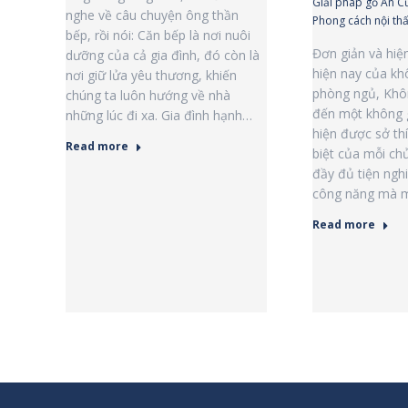
Giải pháp gỗ An C
nghe về câu chuyện ông thần
Phong cách nội thấ
bếp, rồi nói: Căn bếp là nơi nuôi
Đơn giản và hiện 
dưỡng của cả gia đình, đó còn là
hiện nay của khô
nơi giữ lửa yêu thương, khiến
phòng ngủ, Kh
chúng ta luôn hướng về nhà
đến một không 
những lúc đi xa. Gia đình hạnh…
hiện được sở thí
Read more
biệt của mỗi c
đầy đủ tiện ngh
công năng mà m
Read more