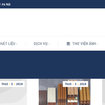
. Hà Nội
HẤT LIỆU
DỊCH VỤ
THƯ VIỆN ẢNH
HẤT LIỆU
DỊCH VỤ
THƯ VIỆN ẢNH
Th10
5
2019
Th10
3
2019