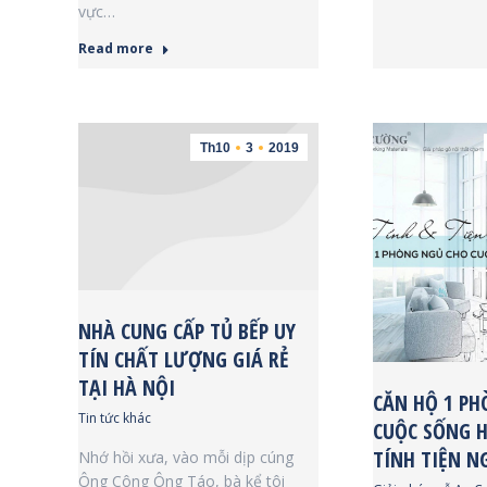
vực…
Read more
Th10
3
2019
NHÀ CUNG CẤP TỦ BẾP UY
TÍN CHẤT LƯỢNG GIÁ RẺ
TẠI HÀ NỘI
CĂN HỘ 1 PH
Tin tức khác
CUỘC SỐNG H
TÍNH TIỆN N
Nhớ hồi xưa, vào mỗi dịp cúng
Ông Công Ông Táo, bà kể tôi