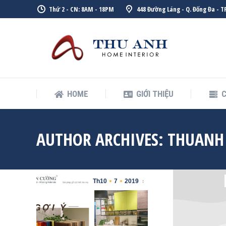
Thứ 2 - CN: 8AM - 18PM
448 Đường Láng - Q. Đống Đa - TP
HOME
GIỚI THIỆU
C
HOME
GIỚI THIỆU
C
AUTHOR ARCHIVES:
THUANH
Th10
7
2019