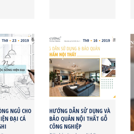
Th9
23
2019
Th9
16
2019
ÒNG NGỦ CHO
HƯỚNG DẪN SỬ DỤNG VÀ
IỆN ĐẠI CÁ
BẢO QUẢN NỘI THẤT GỖ
GHI
CÔNG NGHIỆP