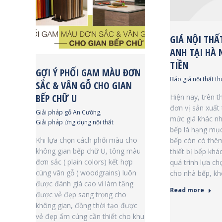
GIÁ NỘI THẤ
ANH TẠI HÀ 
TIỀN
GỢI Ý PHỐI GAM MÀU ĐƠN
Báo giá nội thất th
SẮC & VÂN GỖ CHO GIAN
BẾP CHỮ U
Hiện nay, trên t
đơn vị sản xuất 
Giải pháp gỗ An Cường
,
mức giá khác nh
Giải pháp ứng dụng nội thất
bếp là hạng mục
Khi lựa chọn cách phối màu cho
bếp còn có thêm
không gian bếp chữ U, tông màu
thiết bị bếp khá
đơn sắc ( plain colors) kết hợp
quá trình lựa ch
cùng vân gỗ ( woodgrains) luôn
cho nhà bếp, k
được đánh giá cao vì làm tăng
Read more
được vẻ đẹp sang trọng cho
không gian, đồng thời tạo được
vẻ đẹp ấm cúng cần thiết cho khu