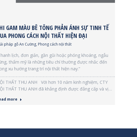
HI GAM MÀU BÊ TÔNG PHẢN ÁNH SỰ TINH TẾ
UA PHONG CÁCH NỘI THẤT HIỆN ĐẠI
iải pháp gỗ An Cường
,
Phong cách nội thất
Thanh lịch, đơn giản, gần gũi hoặc phóng khoáng, ngẫu
ứng, thẩm mỹ là những tiêu chí thường được nhắc đến
rong xu hướng trang trí nội thất hiện nay.”
………………………………………………………………………………………….
ỘI THẤT THU ANH Với hơn 10 năm kinh nghiệm, CTY
ỘI THẤT THU ANH đã khẳng định được đẳng cấp và vị…
ead more