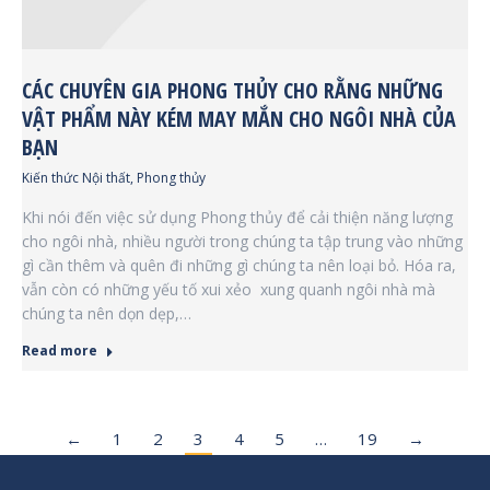
CÁC CHUYÊN GIA PHONG THỦY CHO RẰNG NHỮNG
VẬT PHẨM NÀY KÉM MAY MẮN CHO NGÔI NHÀ CỦA
BẠN
Kiến thức Nội thất
,
Phong thủy
Khi nói đến việc sử dụng Phong thủy để cải thiện năng lượng
cho ngôi nhà, nhiều người trong chúng ta tập trung vào những
gì cần thêm và quên đi những gì chúng ta nên loại bỏ. Hóa ra,
vẫn còn có những yếu tố xui xẻo xung quanh ngôi nhà mà
chúng ta nên dọn dẹp,…
Read more
←
1
2
3
4
5
…
19
→