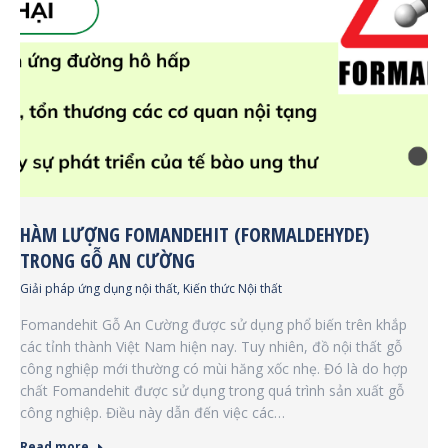
HÀM LƯỢNG FOMANDEHIT (FORMALDEHYDE)
TRONG GỖ AN CƯỜNG
Giải pháp ứng dụng nội thất
,
Kiến thức Nội thất
Fomandehit Gỗ An Cường được sử dụng phổ biến trên khắp
các tỉnh thành Việt Nam hiện nay. Tuy nhiên, đồ nội thất gỗ
công nghiệp mới thường có mùi hăng xốc nhẹ. Đó là do hợp
chất Fomandehit được sử dụng trong quá trình sản xuất gỗ
công nghiệp. Điều này dẫn đến việc các…
Read more