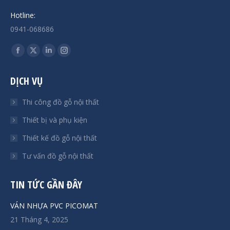
Hotline:
0941-068686
Find us on:
Facebook
X
Linkedin
Instagram
page
page
page
page
DỊCH VỤ
opens
opens
opens
opens
in
in
in
in
Thi công đồ gỗ nội thất
new
new
new
new
Thiết bị và phụ kiện
window
window
window
window
Thiết kế đồ gỗ nội thất
Tư vấn đồ gỗ nội thất
TIN TỨC GẦN ĐÂY
VÁN NHỰA PVC PICOMAT
21 Tháng 4, 2025