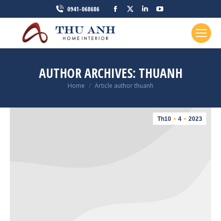
Facebook
X
Linkedin
YouTube
0941-068686
page
page
page
page
opens
opens
opens
opens
in
in
in
in
new
new
new
new
AUTHOR ARCHIVES:
THUANH
window
window
window
window
You are here:
Home
Article author thuanh
Th10
4
2023