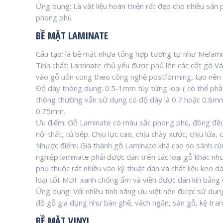
Ứng dụng: Là vật liệu hoàn thiện rất đẹp cho nhiều sản 
phong phú
BỀ MẶT LAMINATE
Cấu tạo: là bề mặt nhựa tổng hợp tương tự như Melami
Tính chất: Laminate chủ yếu được phủ lên các cốt gỗ Vá
vào gỗ uốn cong theo công nghệ postforming, tạo nê
Độ dày thông dụng: 0.5-1mm tùy từng loại ( có thể phầ
thông thường vẫn sử dụng có độ dày là 0.7 hoặc 0.8mm
0.75mm.
Ưu điểm: Gỗ Laminate có màu sắc phong phú, đồng đều
nội thất, tủ bếp. Chịu lực cao, chịu chày xước, chịu lửa
Nhược điểm: Giá thành gỗ Laminate khá cao so sánh cùn
nghiệp laminate phải được dán trên các loại gỗ khác n
phụ thuộc rất nhiều vào kỹ thuật dán và chất liệu keo d
loại cốt MDF xanh chống ẩm và viền được dán kín bằng 
Ứng dụng: Với nhiều tính năng ưu việt nên được sử dụng 
đồ gỗ gia dụng như bàn ghế, vách ngăn, sàn gỗ, kệ tran
BỀ MẶT VINYL