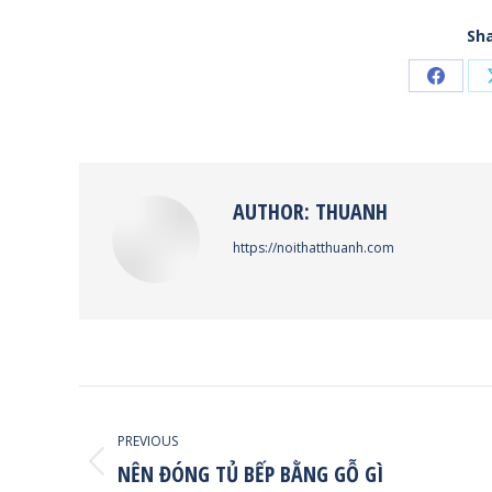
Sha
Share
on
Faceb
AUTHOR:
THUANH
https://noithatthuanh.com
POST
NAVIGATION
PREVIOUS
NÊN ĐÓNG TỦ BẾP BẰNG GỖ GÌ
Previous