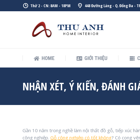
Thứ 2 - CN: 8AM - 18PM
448 Đường Láng - Q. Đống Đa - TP
HOME
GIỚI THIỆU
C
HOME
GIỚI THIỆU
C
NHẬN XÉT, Ý KIẾN, ĐÁNH GI
Gần 10 năm trong nghề làm nội thất đồ gỗ, tiếp xúc hàn
công nghiệp.
Gỗ công nghiệp có tốt không
? Có cong vê