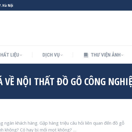
. Hà Nội
HẤT LIỆU
DỊCH VỤ
THƯ VIỆN ẢNH
HẤT LIỆU
DỊCH VỤ
THƯ VIỆN ẢNH
Á VỀ NỘI THẤT ĐỒ GỖ CÔNG NGHI
g ngàn khách hàng. Gặp hàng triệu câu hỏi liên quan đến đồ gỗ
nh không? Có hay bị mối mọt không? …