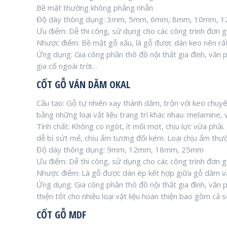
Bề mặt thường không phẳng nhẵn
Độ dày thông dụng: 3mm, 5mm, 6mm, 8mm, 10mm,
Ưu điểm: Dễ thi công, sử dụng cho các công trình đơn gi
Nhược điểm: Bề mặt gỗ xấu, là gỗ được dán keo nên rấ
Ứng dụng: Gia công phần thô đồ nội thất gia đình, văn 
gia cố ngoài trời…
CỐT GỖ VÁN DĂM OKAL
Cấu tạo: Gỗ tự nhiên xay thành dăm, trộn với keo chu
bằng những loại vật liệu trang trí khác nhau: melamine,
Tính chất: Không co ngót, ít mối mọt, chịu lực vừa phả
dễ bị sứt mẻ, chịu ẩm tương đối kém. Loại chịu ẩm thườ
Độ dày thông dụng: 9mm, 12mm, 18mm, 25mm
Ưu điểm: Dễ thi công, sử dụng cho các công trình đơn gi
Nhược điểm: Là gỗ được dán ép kết hợp giữa gỗ dăm và
Ứng dụng: Gia công phần thô đồ nội thất gia đình, văn
thiện tốt cho nhiều loại vật liệu hoàn thiện bao gồm cả sơ
CỐT GỖ MDF