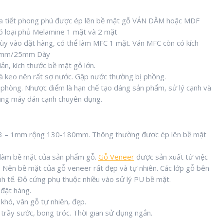
họa tiết phong phú được ép lên bề mặt gỗ VÁN DĂM hoặc MDF
 Có loại phủ Melamine 1 mặt và 2 mặt
y vào đặt hàng, có thể làm MFC 1 mặt. Ván MFC còn có kích
18mm/25mm Dày
ản, kích thước bề mặt gỗ lớn.
à keo nên rất sợ nước. Gặp nước thường bị phồng.
ăn phòng. Nhược điểm là hạn chế tạo dáng sản phẩm, sử lý cạnh và
dụng máy dán cạnh chuyên dụng.
 0,3 – 1mm rộng 130-180mm. Thông thường được ép lên bề mặt
 làm bề mặt của sản phẩm gỗ.
Gỗ Veneer
được sản xuất từ việc
 Nên bề mặt của gỗ veneer rất đẹp và tự nhiên. Các lớp gỗ bên
nh tế. Độ cứng phụ thuộc nhiều vào sử lý PU bề mặt.
đặt hàng.
khó, vân gỗ tự nhiên, đẹp.
trầy sước, bong tróc. Thời gian sử dụng ngắn.