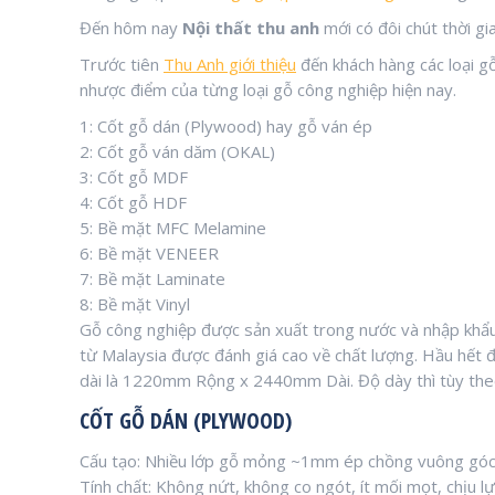
Đến hôm nay
Nội thất thu anh
mới có đôi chút thời gi
Trước tiên
Thu Anh giới thiệu
đến khách hàng các loại g
nhược điểm của từng loại gỗ công nghiệp hiện nay.
1: Cốt gỗ dán (Plywood) hay gỗ ván ép
2: Cốt gỗ ván dăm (OKAL)
3: Cốt gỗ MDF
4: Cốt gỗ HDF
5: Bề mặt MFC Melamine
6: Bề mặt VENEER
7: Bề mặt Laminate
8: Bề mặt Vinyl
Gỗ công nghiệp được sản xuất trong nước và nhập khẩu
từ Malaysia được đánh giá cao về chất lượng. Hầu hết đ
dài là 1220mm Rộng x 2440mm Dài. Độ dày thì tùy the
CỐT GỖ DÁN (PLYWOOD)
Cấu tạo: Nhiều lớp gỗ mỏng ~1mm ép chồng vuông góc
Tính chất: Không nứt, không co ngót, ít mối mọt, chịu 