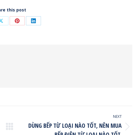
re this post
Share
Share
Share
on
on
on
ook
X
Pinterest
LinkedIn
NEXT
DÙNG BẾP TỪ LOẠI NÀO TỐT, NÊN MUA
Next
BẾP ĐIỆN TỪ LOẠI NÀO TỐT.