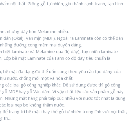
phẩm nội thất. Giống gỗ tự nhiên, giá thành cạnh tranh, tạo hình
ne, nhưng dày hơn Melamine nhiều.
n dán (Okal), Ván mịn (MDF). Ngoài ra Laminate còn có thể dán
n những đường cong mềm mại duyên dáng.
n biệt laminate và Melamine qua độ dày), tuy nhiên laminate
. Lớp bề mặt Laminate của Fami có độ dày tiêu chuẩn là
, bề mặt đa dạng.Có thể uốn cong theo yêu cầu tạo dáng của
, chịu nước, chống mối mọt và hóa chất.
g các loại gỗ công nghiệp khác. Để sử dụng được thì gỗ công
hư gỗ MDF hay gỗ Ván dăm. Vì vậy chất liệu các sản phẩm gỗ này
án. Những mặt hàng phải tiếp xúc nhiều với nước tốt nhất là dùng
các loại nẹp bo không thấm nước.
để trang trí bề mặt thay thế gỗ tự nhiên trong lĩnh vực nội thất,
g trí…