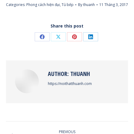
Categories:
Phong cách hiện đại
,
Tủ bếp
By
thuanh
11 Tháng 3, 2017
Share this post
Share
Share
Share
Share
on
on
on
on
Facebook
X
Pinterest
LinkedIn
AUTHOR:
THUANH
https://noithatthuanh.com
POST
PREVIOUS