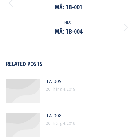
NAVIGATION
MÃ: TB-001
Previous
post:
NEXT
MÃ: TB-004
Next
post:
RELATED POSTS
TA-009
20 Tháng 4, 2019
TA-008
20 Tháng 4, 2019