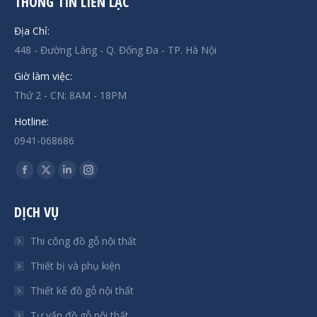
THÔNG TIN LIÊN LẠC
Địa Chỉ:
448 - Đường Láng - Q. Đống Đa - TP. Hà Nội
Giờ làm việc:
Thứ 2 - CN: 8AM - 18PM
Hotline:
0941-068686
Find us on:
Facebook
X
Linkedin
Instagram
page
page
page
page
DỊCH VỤ
opens
opens
opens
opens
in
in
in
in
Thi công đồ gỗ nội thất
new
new
new
new
Thiết bị và phụ kiện
window
window
window
window
Thiết kế đồ gỗ nội thất
Tư vấn đồ gỗ nội thất