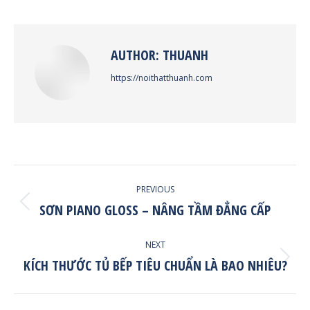
Facebook
X
Pinterest
LinkedIn
AUTHOR:
THUANH
https://noithatthuanh.com
POST
PREVIOUS
NAVIGATION
SƠN PIANO GLOSS – NÂNG TẦM ĐẲNG CẤP
Previous
post:
NEXT
KÍCH THƯỚC TỦ BẾP TIÊU CHUẨN LÀ BAO NHIÊU?
Next
post: