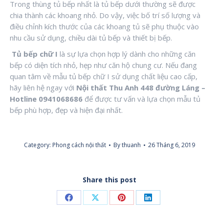
Trong thùng tủ bếp nhất là tủ bếp dưới thường sẽ được
chia thành các khoang nhỏ. Do vậy, việc bố trí số lượng và
điều chỉnh kích thước của các khoang tủ sẽ phụ thuộc vào
nhu cầu sử dụng, chiều dài tủ bếp và thiết bị bếp.
Tủ bếp chữ I
là sự lựa chọn hợp lý dành cho những căn
bếp có diện tích nhỏ, hẹp như căn hộ chung cư. Nếu đang
quan tâm về mẫu tủ bếp chữ I sử dụng chất liệu cao cấp,
hãy liên hệ ngay với
Nội
thất Thu Anh 448 đường Láng –
Hotline 0941068686
để được tư vấn và lựa chọn mẫu tủ
bếp phù hợp, đẹp và hiện đại nhất.
Category:
Phong cách nội thất
By
thuanh
26 Tháng 6, 2019
Share this post
Share
Share
Share
Share
on
on
on
on