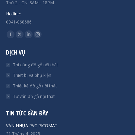
Thứ 2 - CN: 8AM - 18PM
Hotline:
0941-068686
Find us on:
Facebook
X
Linkedin
Instagram
page
page
page
page
DỊCH VỤ
opens
opens
opens
opens
in
in
in
in
Thi công đồ gỗ nội thất
new
new
new
new
Thiết bị và phụ kiện
window
window
window
window
Thiết kế đồ gỗ nội thất
Tư vấn đồ gỗ nội thất
TIN TỨC GẦN ĐÂY
VÁN NHỰA PVC PICOMAT
21 Tháng 4, 2025