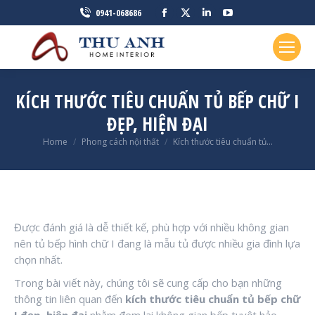
Facebook
X
Linkedin
YouTube
0941-068686
page
page
page
page
opens
opens
opens
opens
in
in
in
in
new
new
new
new
KÍCH THƯỚC TIÊU CHUẨN TỦ BẾP CHỮ I
window
window
window
window
ĐẸP, HIỆN ĐẠI
You are here:
Home
Phong cách nội thất
Kích thước tiêu chuẩn tủ…
Được đánh giá là dễ thiết kế, phù hợp với nhiều không gian
nên tủ bếp hình chữ I đang là mẫu tủ được nhiều gia đình lựa
chọn nhất.
Trong bài viết này, chúng tôi sẽ cung cấp cho bạn những
thông tin liên quan đến
kích thước tiêu chuẩn tủ bếp chữ
I đẹp, hiện đại
nhằm đem lại không gian bếp tuyệt hảo