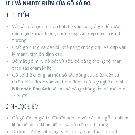
ƯU VÀ NHƯỢC ĐIỂM CỦA GỖ GÕ ĐỎ
1. ƯU ĐIỂM
Với sắc đỏ rực rỡ cuốn hút, hệ vân của gỗ gõ đỏ được
đánh giá là một trong những loại vân đẹp nhất trên thị
trường.
Chất gỗ cứng và bền bỉ, khả năng chống chịu va đập vật
lý mạnh, tính ổn định cao.
Bề mặt gỗ mịn, độ bắt vít tốt, dễ dàng cho nghệ nhân
thao tác chạm khắc.
Gỗ có thể chống lại một số tác động của điều kiện tự
nhiên. Nếu được sản xuất bởi đơn vị có tay nghề cao như
Nội thất Thu Anh
sẽ có khả năng chống ẩm và mối mọt
triệt để.
2. NHƯỢC ĐIỂM
Gỗ gõ đỏ có giá trị đắt đỏ hơn so với các loại gỗ tự nhiên
khác bởi vì sự khan hiếm của nó trên thị trường.
Do khối lượng rất nặng, việc chế tạo nội thất sẽ mất