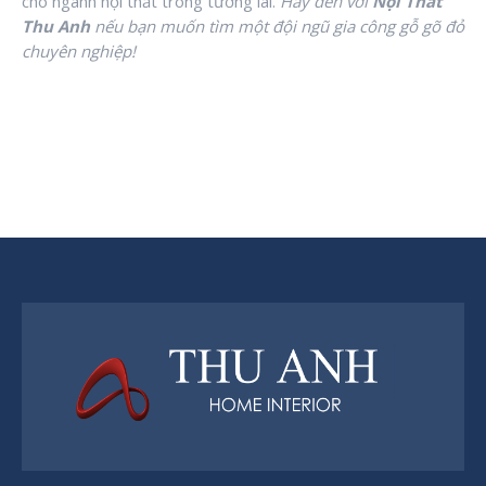
cho ngành nội thất trong tương lai.
Hãy đến với
Nội Thất
Thu Anh
nếu bạn muốn tìm một đội ngũ gia công gỗ gõ đỏ
chuyên nghiệp!