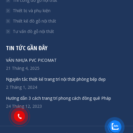
Thi công đồ gỗ nội thất
new
new
new
new
Thiết bị và phụ kiện
window
window
window
window
Thiết kế đồ gỗ nội thất
Tư vấn đồ gỗ nội thất
TIN TỨC GẦN ĐÂY
VÁN NHỰA PVC PICOMAT
21 Tháng 4, 2025
Nguyên tắc thiết kế trang trí nội thất phòng bếp đẹp
2 Tháng 1, 2024
Hướng dẫn 3 cách trang trí phong cách đồng quê Pháp
24 Tháng 12, 2023