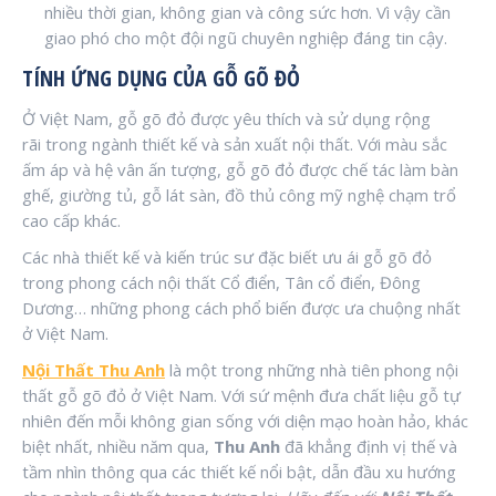
nhiều thời gian, không gian và công sức hơn. Vì vậy cần
giao phó cho một đội ngũ chuyên nghiệp đáng tin cậy.
TÍNH ỨNG DỤNG CỦA GỖ GÕ ĐỎ
Ở Việt Nam, gỗ gõ đỏ được yêu thích và sử dụng rộng
rãi trong ngành thiết kế và sản xuất nội thất. Với màu sắc
ấm áp và hệ vân ấn tượng, gỗ gõ đỏ được chế tác làm bàn
ghế, giường tủ, gỗ lát sàn, đồ thủ công mỹ nghệ chạm trổ
cao cấp khác.
Các nhà thiết kế và kiến trúc sư đặc biết ưu ái gỗ gõ đỏ
trong phong cách nội thất Cổ điển, Tân cổ điển, Đông
Dương… những phong cách phổ biến được ưa chuộng nhất
ở Việt Nam.
Nội Thất Thu Anh
là một trong những nhà tiên phong nội
thất gỗ gõ đỏ ở Việt Nam. Với sứ mệnh đưa chất liệu gỗ tự
nhiên đến mỗi không gian sống với diện mạo hoàn hảo, khác
biệt nhất, nhiều năm qua,
Thu Anh
đã khẳng định vị thế và
tầm nhìn thông qua các thiết kế nổi bật, dẫn đầu xu hướng