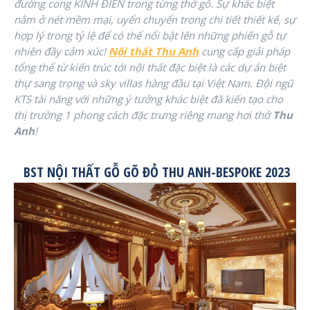
đường cong KINH ĐIỂN trong từng thớ gỗ. Sự khác biệt
nằm ở nét mềm mại, uyển chuyển trong chi tiết thiết kế, sự
hợp lý trong tỷ lệ để có thể nổi bật lên những phiến gỗ tự
nhiên đầy cảm xúc!
Nội thất Thu Anh
cung cấp giải pháp
tổng thể từ kiến trúc tới nội thất đặc biệt là các dự án biệt
thự sang trọng và sky villas hàng đầu tại Việt Nam. Đội ngũ
KTS tài năng với những ý tưởng khác biệt đã kiến tạo cho
thị trường 1 phong cách đặc trưng riêng mang hơi thở
Thu
Anh
!
BST NỘI THẤT GỖ GÕ ĐỎ THU ANH-BESPOKE 2023