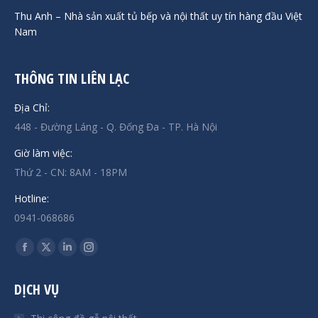
Thu Anh – Nhà sản xuất tủ bếp và nội thất uy tín hàng đầu Việt
Nam
THÔNG TIN LIÊN LẠC
Địa Chỉ:
448 - Đường Láng - Q. Đống Đa - TP. Hà Nội
Giờ làm việc:
Thứ 2 - CN: 8AM - 18PM
Hotline:
0941-068686
Find us on:
Facebook
X
Linkedin
Instagram
page
page
page
page
DỊCH VỤ
opens
opens
opens
opens
in
in
in
in