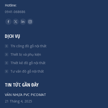
Hotline:
0941-068686
Find us on:
Facebook
X
Linkedin
Instagram
page
page
page
page
DỊCH VỤ
opens
opens
opens
opens
in
in
in
in
Thi công đồ gỗ nội thất
new
new
new
new
Thiết bị và phụ kiện
window
window
window
window
Thiết kế đồ gỗ nội thất
Tư vấn đồ gỗ nội thất
TIN TỨC GẦN ĐÂY
VÁN NHỰA PVC PICOMAT
21 Tháng 4, 2025