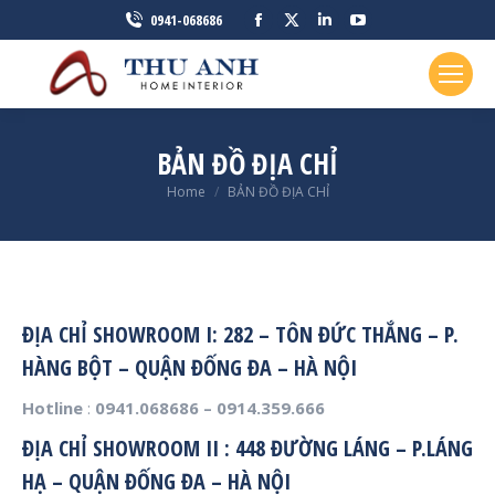
Facebook
X
Linkedin
YouTube
0941-068686
page
page
page
page
opens
opens
opens
opens
in
in
in
in
new
new
new
new
BẢN ĐỒ ĐỊA CHỈ
window
window
window
window
You are here:
Home
BẢN ĐỒ ĐỊA CHỈ
ĐỊA CHỈ SHOWROOM I: 282 – TÔN ĐỨC THẮNG – P.
HÀNG BỘT – QUẬN ĐỐNG ĐA – HÀ NỘI
Hotline
:
0941.068686 – 0914.359.666
ĐỊA CHỈ SHOWROOM II : 448 ĐƯỜNG LÁNG – P.LÁNG
HẠ – QUẬN ĐỐNG ĐA – HÀ NỘI